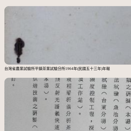
台灣省農業試驗所平鎮茶業試驗分所1964年(民國五十三年)年報