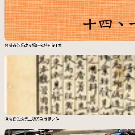
台灣省茶業改良場研究特刊第1號
深坑廳告諭第二號茶業獎勵ノ件