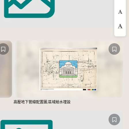
縮
預
放
高壓地下管線配置圖,區域給水埋設