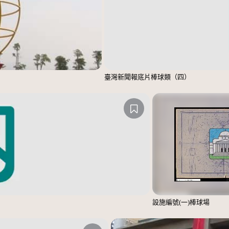
臺灣新聞報底片棒球類（四）
設施編號(一)棒球場