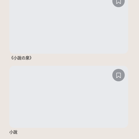
《小說の泉》
小說