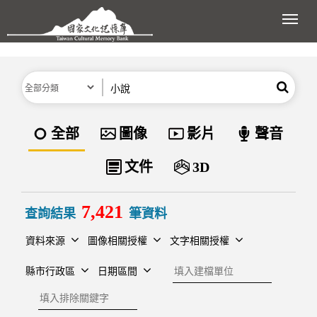
跳到主要內容區塊
展開
分類
關鍵字
搜尋
資料類型
全部
圖像
影片
聲音
文件
3D
7,421
查詢結果
筆資料
資料來源
圖像相關授權
文字相關授權
建檔單位
縣市行政區
日期區間
排除關鍵字