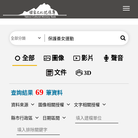
跳到主要內容區塊
展開
分類
關鍵字
搜尋
資料類型
全部
圖像
影片
聲音
文件
3D
69
查詢結果
筆資料
資料來源
圖像相關授權
文字相關授權
建檔單位
縣市行政區
日期區間
排除關鍵字