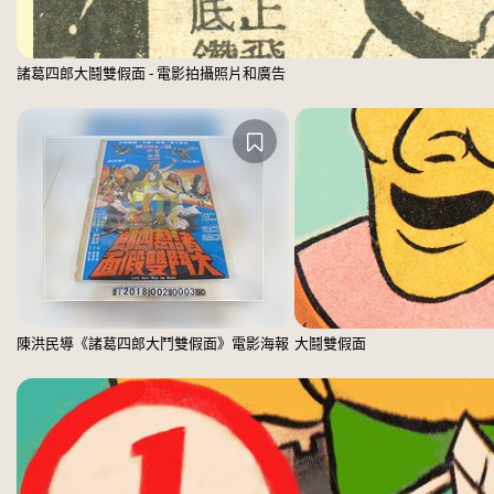
諸葛四郎大鬪雙假面 - 電影拍攝照片和廣告
陳洪民導《諸葛四郎大鬥雙假面》電影海報
大鬪雙假面