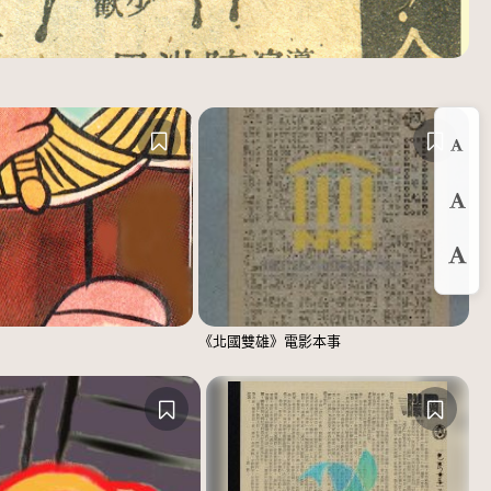
縮
預
放
《北國雙雄》電影本事