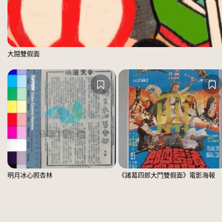
大鬪雙假面
明月冰心照杏林
《諸葛四郎大鬥雙假面》電影海報