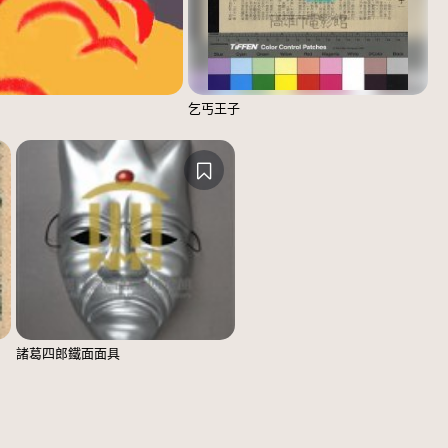
乞丐王子
諸葛四郎鐵面面具