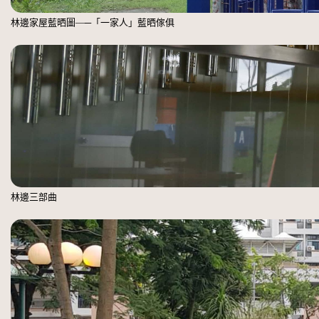
林邊家屋藍晒圖—─「一家人」藍晒傢俱
林邊三部曲