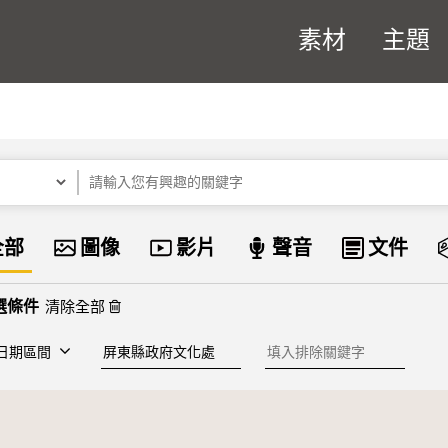
素材
主題
關鍵字
資料類型
全部
圖像
影片
聲音
文件
清除全部
建檔單位
排除關鍵字
日期區間