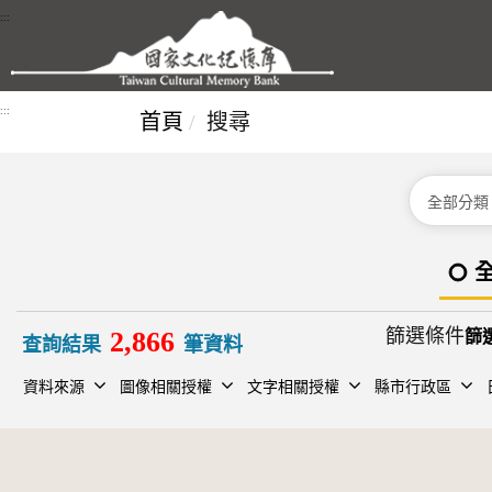
跳到主要內容區塊
:::
:::
首頁
搜尋
分類
篩選條件
2,866
查詢結果
筆資料
資料來源
圖像相關授權
文字相關授權
縣市行政區