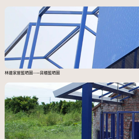
林邊家屋藍晒圖—─貨櫃藍晒圖