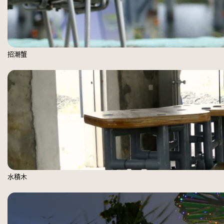
招潮蟹
水積木