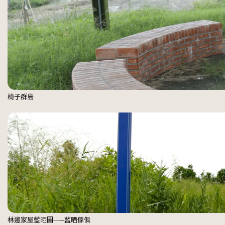
椅子群島
林邊家屋藍晒圖—─藍晒傢俱