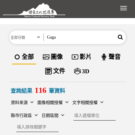
跳到主要內容區塊
展開
分類
關鍵字
搜尋
資料類型
全部
圖像
影片
聲音
文件
3D
116
查詢結果
筆資料
資料來源
圖像相關授權
文字相關授權
建檔單位
縣市行政區
日期區間
排除關鍵字