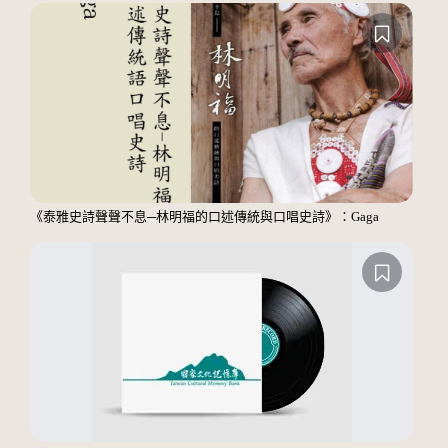
《泰雅史詩聲聲不息─林明福的口述傳統與口唱史詩》：Gaga