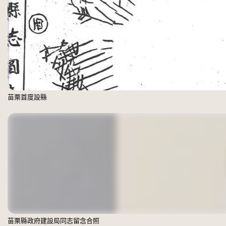
苗栗首度設縣
苗栗縣政府建設局同志留念合照