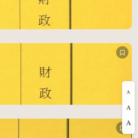
縮
預
放