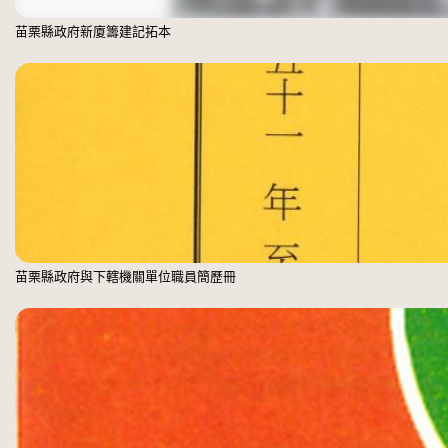
苗栗縣政府新廈籌建記拓本
苗栗縣政府與下轄機關單位職員簡歷冊