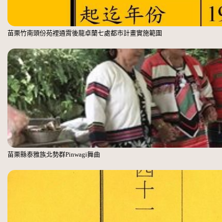
苗栗竹南頭份苑裡通霄後龍卓蘭七處都市計畫實施範圍
苗栗縣泰雅族北勢群Pinwagi舞曲