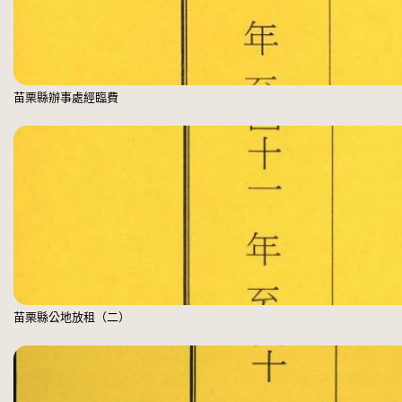
苗栗縣辦事處經臨費
苗栗縣公地放租（二）