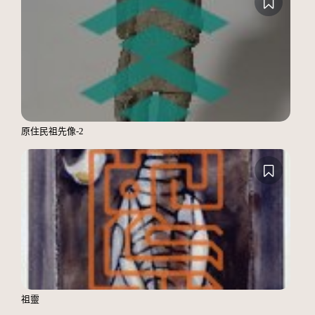
原住民祖先像-2
祖靈