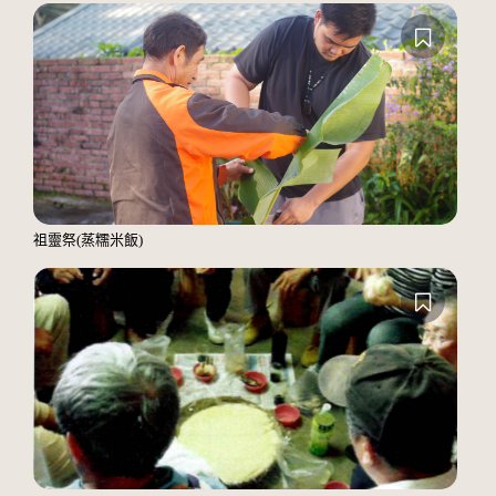
祖靈祭(蒸糯米飯)