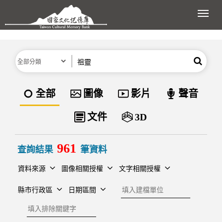
跳到主要內容區塊
展開
分類
關鍵字
搜尋
資料類型
全部
圖像
影片
聲音
文件
3D
961
查詢結果
筆資料
資料來源
圖像相關授權
文字相關授權
建檔單位
縣市行政區
日期區間
排除關鍵字