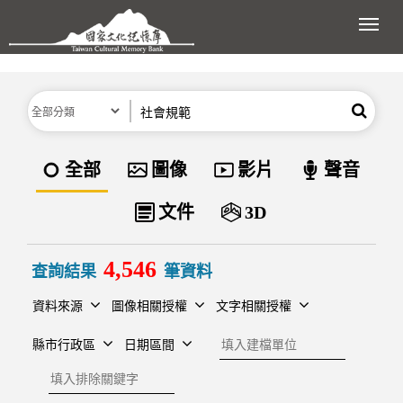
跳到主要內容區塊
展開
分類
關鍵字
搜尋
資料類型
全部
圖像
影片
聲音
文件
3D
4,546
查詢結果
筆資料
資料來源
圖像相關授權
文字相關授權
建檔單位
縣市行政區
日期區間
排除關鍵字