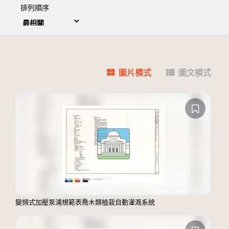
排列順序
圖片模式
圖文模式
變頻式加壓泵浦規範表喬木類植栽自動灌溉系統