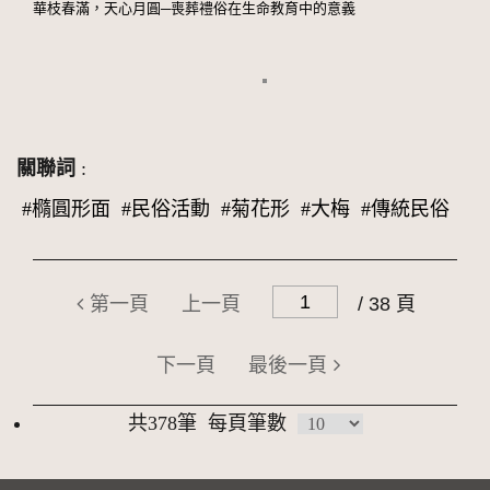
華枝春滿，天心月圓─喪葬禮俗在生命教育中的意義
關聯詞
:
#橢圓形面
#民俗活動
#菊花形
#大梅
#傳統民俗
第一頁
上一頁
/ 38 頁
下一頁
最後一頁
共378筆
每頁筆數