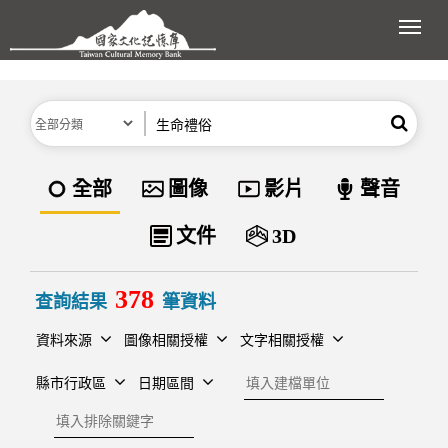
跳到主要內容區塊
展開
分類
關鍵字
搜尋
資料類型
全部
圖像
影片
聲音
文件
3D
378
查詢結果
筆資料
資料來源
圖像相關授權
文字相關授權
建檔單位
縣市行政區
日期區間
排除關鍵字