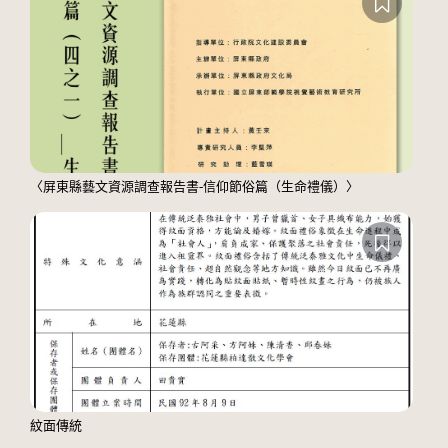
〈屏東縣藝文資源調查報告書-信仰節俗篇（生命禮儀）〉
紋面傳統