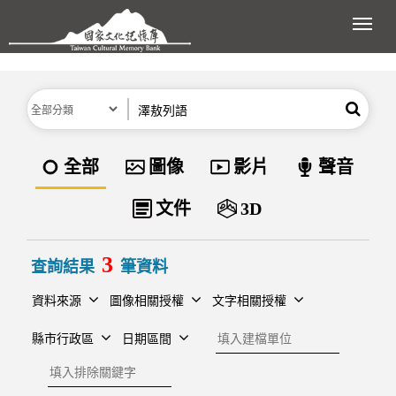
跳到主要內容區塊
展開
分類
關鍵字
搜尋
資料類型
全部
圖像
影片
聲音
文件
3D
3
查詢結果
筆資料
資料來源
圖像相關授權
文字相關授權
建檔單位
縣市行政區
日期區間
排除關鍵字