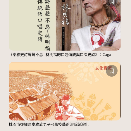
《泰雅史詩聲聲不息─林明福的口述傳統與口唱史詩》：Gaga
桃園市復興區泰雅族男子弓織技藝的消逝與演化