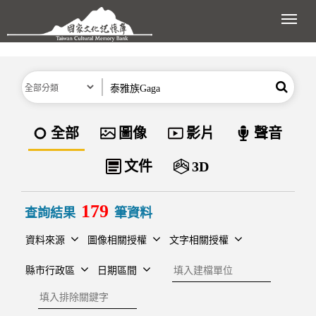
跳到主要內容區塊
展開
分類
關鍵字
搜尋
資料類型
全部
圖像
影片
聲音
文件
3D
179
查詢結果
筆資料
資料來源
圖像相關授權
文字相關授權
建檔單位
縣市行政區
日期區間
排除關鍵字