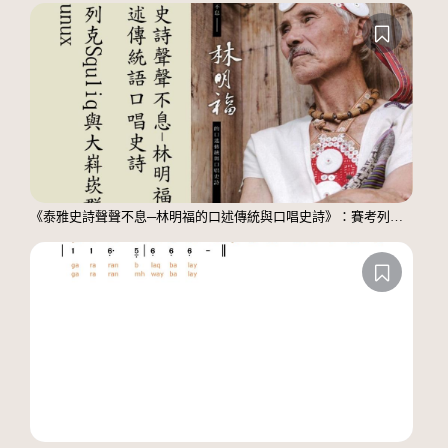
《泰雅史詩聲聲不息─林明福的口述傳統與口唱史詩》：賽考列克Squliq與大嵙崁群msbtunux