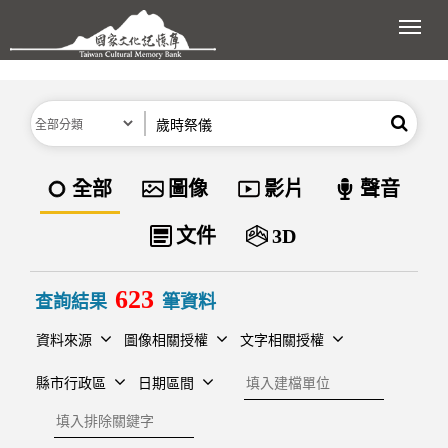
跳到主要內容區塊
展開
分類
關鍵字
搜尋
資料類型
全部
圖像
影片
聲音
文件
3D
623
查詢結果
筆資料
資料來源
圖像相關授權
文字相關授權
建檔單位
縣市行政區
日期區間
排除關鍵字