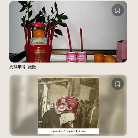
馬祖年俗─歲飯