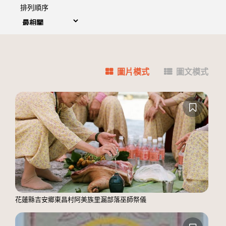
排列順序
圖片模式
圖文模式
花蓮縣吉安鄉東昌村阿美族里漏部落巫師祭儀