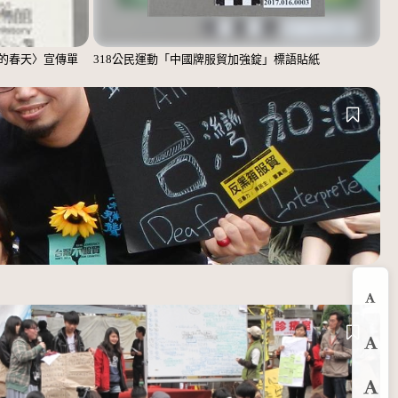
的春天〉宣傳單
318公民運動「中國牌服貿加強錠」標語貼紙
縮
預