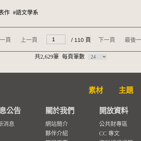
表作
#語文學系
一頁
上一頁
/ 110 頁
下一頁
最後
共2,629筆
每頁筆數
素材
主題
息公告
關於我們
開放資料
新消息
網站簡介
公共財專區
夥伴介紹
CC 專文