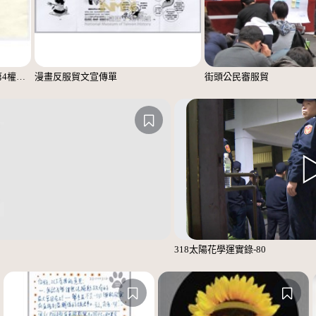
「這次學運讓學生認清台灣媒體第4權的崩壞」便利貼
漫畫反服貿文宣傳單
街頭公民審服貿
318太陽花學運實錄-80