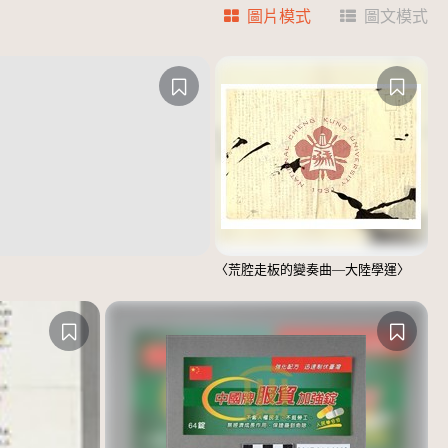
圖片模式
圖文模式
〈荒腔走板的變奏曲—大陸學運〉