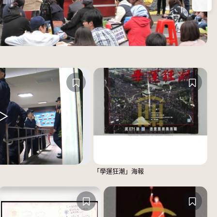
放
「學運狂潮」海報