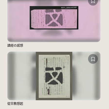
讀經の感想
從宗教想起