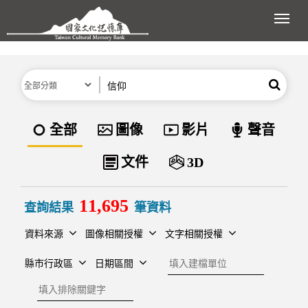
跳到主要內容區塊
展開
分類
關鍵字
搜尋
資料類型
全部
圖像
影片
聲音
文件
3D
11,695
查詢結果
筆資料
資料來源
圖像相關授權
文字相關授權
建檔單位
縣市行政區
日期區間
排除關鍵字