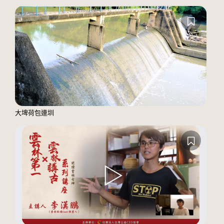
大埤荷包連圳