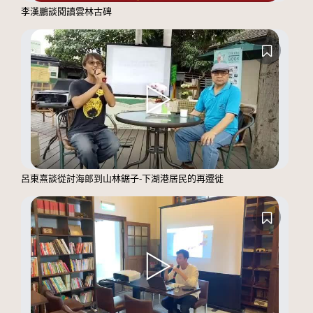
李漢鵬談閱讀雲林古碑
呂東熹談從討海郎到山林鋸子-下湖港居民的再遷徙