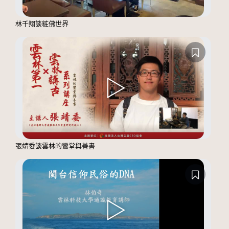
林千翔談粧佛世界
張靖委談雲林的鸞堂與善書