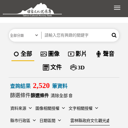
跳到主要內容區塊
展開
分類
關鍵字
搜尋
資料類型
全部
圖像
影片
聲音
文件
3D
2,520
查詢結果
筆資料
篩選條件
清除全部
資料來源
圖像相關授權
文字相關授權
建檔單位
縣市行政區
日期區間