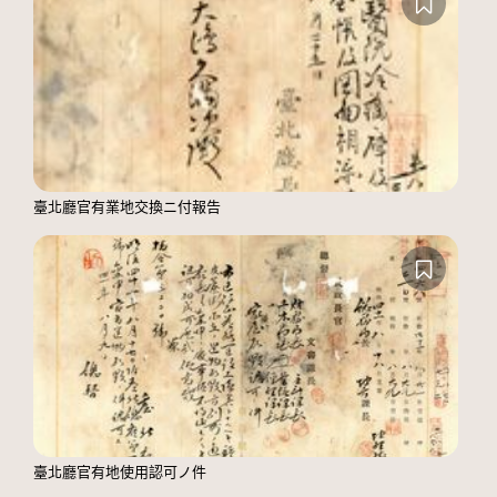
臺北廳官有業地交換ニ付報告
臺北廳官有地使用認可ノ件