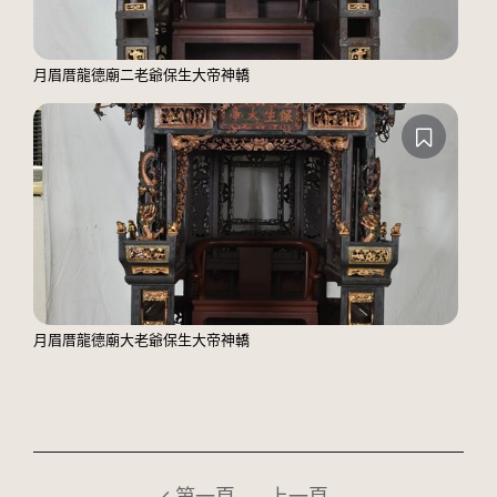
月眉厝龍德廟二老爺保生大帝神轎
月眉厝龍德廟大老爺保生大帝神轎