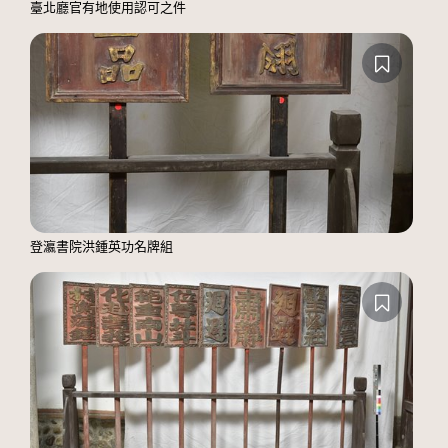
臺北廳官有地使用認可之件
登瀛書院洪鍾英功名牌組