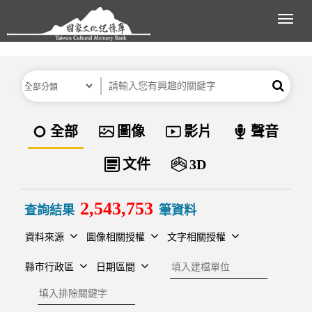
跳到主要內容區塊
展開
分類
關鍵字
搜尋
資料類型
全部
圖像
影片
聲音
文件
3D
2,543,753
查詢結果
筆資料
資料來源
圖像相關授權
文字相關授權
建檔單位
縣市行政區
日期區間
排除關鍵字