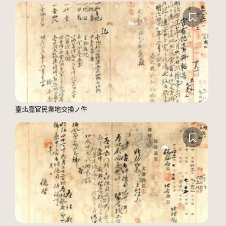
臺北廳官民業地交換ノ件