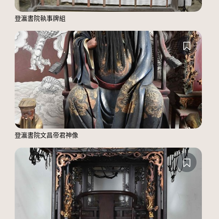
登瀛書院執事牌組
登瀛書院文昌帝君神像